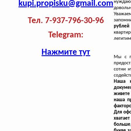
kupi.propisku@gmail.com
нуждаю
доволь
Уважаем
Тел. 7-937-796-30-96
запомн
рублей
квартир
Telegram:
легитим
Нажмите тут
Мы с г
предост
сотни 
содейст
Наша к
докуме
живете 
наша п
факторо
Для офо
хватае
больше
букве з