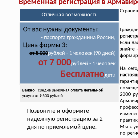
Временная регистрация в Армавир
Страниц
Отличная возможность
От вас нужны документы:
Граждан
регистр
- паспорта гражданина России;
Если Ва
Цена формы 3:
знайте 
от 8 000
рублей - 1 человек (90 дней)
формиру
от 7 000
рублей - 1 человек
На сег
Бесплатно
настоя
дети
гарант
помеще
Важно
- средне рыночная оплата
легальной
2000 ру
услуги от 9 600 рублей
Армави
профес
Позвоните и оформите
измене
надежную регистрацию за 2
практик
дня по приемлемой цене.
Мы с ув
по реги