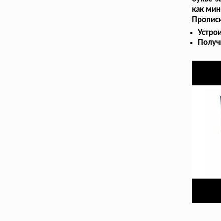
как мин
Прописк
Устрои
Получ