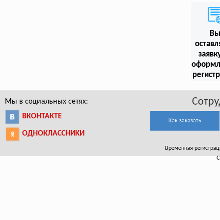
В
оставл
заявк
оформл
регист
Сотру
Мы в социальных сетях:
ВКОНТАКТЕ
Как заказать
ОДНОКЛАССНИКИ
Временная регистрация
С